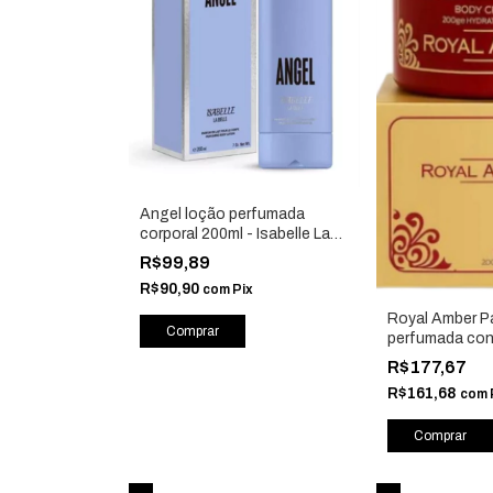
Angel loção perfumada
corporal 200ml - Isabelle La
Belle
R$99,89
R$90,90
com
Pix
Royal Amber P
perfumada con
hidratante cor
R$177,67
Isabelle La Bell
R$161,68
com