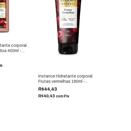
tante corporal
doa 400ml -
ix
Instance Hidratante corporal
Frutas vermelhas 180ml -
Eudora 87128
R$44,43
R$40,43
com
Pix