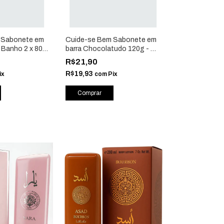
 Sabonete em
Cuide-se Bem Sabonete em
 Banho 2 x 80g
barra Chocolatudo 120g - O
53515
Boticário 58231
R$21,90
R$19,93
ix
com
Pix