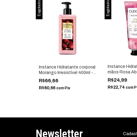
Esgotado
Esgotado
Instance Hidra
Instance Hidratante corporal
mãos Rosa Abs
Morango Irresistível 400ml -
Eudora 85315
Eudora 89451
R$24,99
R$66,66
R$22,74
com
P
R$60,66
com
Pix
Newsletter
Cadast