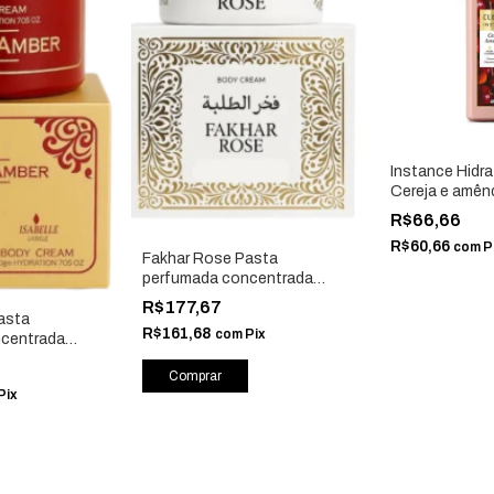
Instance Hidra
Cereja e amên
Eudora 87143
R$66,66
R$60,66
com
P
Fakhar Rose Pasta
perfumada concentrada
hidratante corporal 200g -
R$177,67
Isabelle La Belle
asta
R$161,68
com
Pix
centrada
poral 200g -
e
Pix