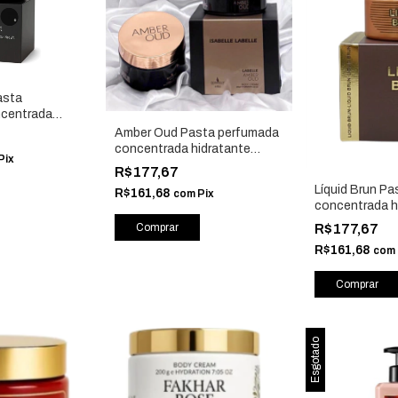
asta
centrada
poral 200g -
Amber Oud Pasta perfumada
e
concentrada hidratante
Pix
corporal 200g - Isabelle La
R$177,67
Belle
Líquid Brun P
R$161,68
com
Pix
concentrada h
corporal 200g -
R$177,67
Belle
R$161,68
com
Esgotado