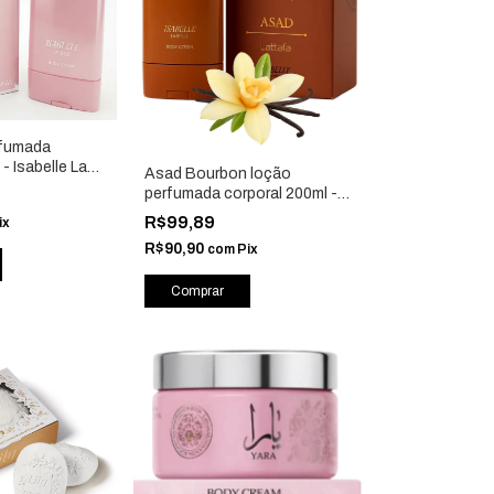
rfumada
- Isabelle La
Asad Bourbon loção
perfumada corporal 200ml -
Isabelle La Belle
R$99,89
ix
R$90,90
com
Pix