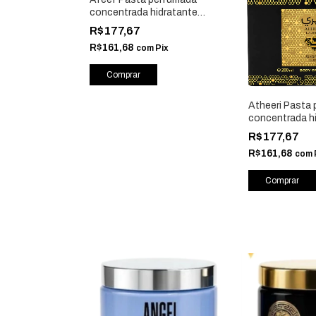
concentrada hidratante
corporal 200g - Isabelle La
R$177,67
Belle
R$161,68
com
Pix
Atheeri Pasta
concentrada h
corporal 200g -
R$177,67
Belle
R$161,68
com