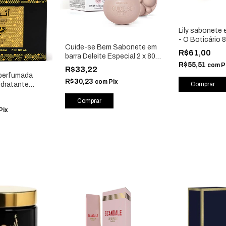
Lily sabonete 
- O Boticário 
Cuide-se Bem Sabonete em
R$61,00
barra Deleite Especial 2 x 80g
R$55,51
com
P
- O Boticário 89663
R$33,22
 perfumada
R$30,23
com
Pix
idratante
 Isabelle La
Pix