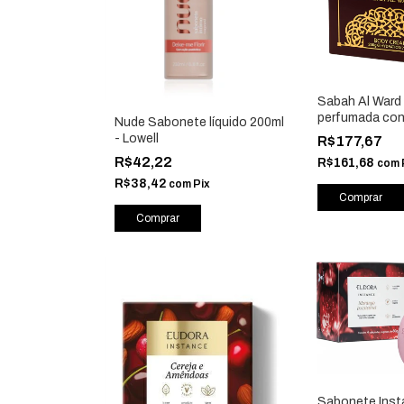
Sabah Al Ward
perfumada con
Nude Sabonete líquido 200ml
hidratante cor
- Lowell
R$177,67
Isabelle La Bell
R$42,22
R$161,68
com
R$38,42
com
Pix
Sabonete Ins