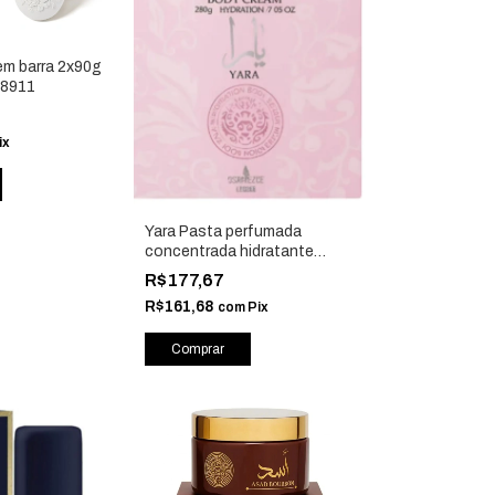
em barra 2x90g
88911
ix
Yara Pasta perfumada
concentrada hidratante
corporal 200g - Isabelle La
R$177,67
Belle
R$161,68
com
Pix