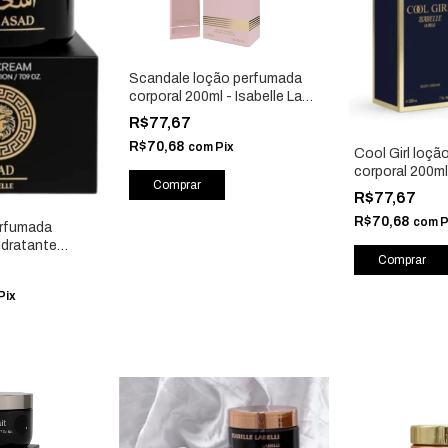
Scandale loção perfumada
corporal 200ml - Isabelle La
Belle
R$77,67
R$70,68
com
Pix
Cool Girl loç
corporal 200ml 
Belle
R$77,67
R$70,68
com
P
erfumada
idratante
 Isabelle La
Pix