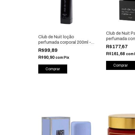
Club de Nuit P
Club de Nuit loção
perfumada con
perfumada corporal 200ml -
hidratante cor
R$177,67
Isabelle La Belle
Isabelle La Bell
R$99,89
R$161,68
com
R$90,90
com
Pix