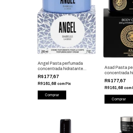
Angel Pasta perfumada
Asad Pasta p
concentrada hidratante
concentrada h
corporal 200g - Isabelle La
R$177,67
corporal 200g -
Belle
R$177,67
R$161,68
Belle
com
Pix
R$161,68
com