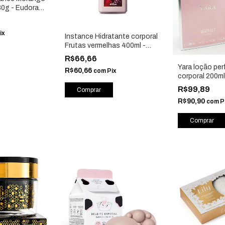
 80g - Eudora
ix
Instance Hidratante corporal
Frutas vermelhas 400ml -
Eudora 87126
R$66,66
Yara loção pe
R$60,66
com
Pix
corporal 200ml 
Belle
R$99,89
R$90,90
com
P