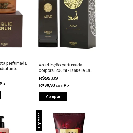
asta perfumada
Asad loção perfumada
idratante
corporal 200ml - Isabelle La
 Isabelle La
Belle
R$99,89
Pix
R$90,90
com
Pix
Esgotado