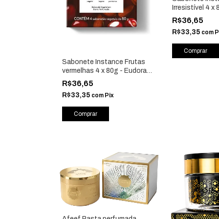
Irresistível 4 x
89453
R$36,65
R$33,35
com
P
Sabonete Instance Frutas
vermelhas 4 x 80g - Eudora
85369
R$36,65
R$33,35
com
Pix
Afeef Pasta perfumada