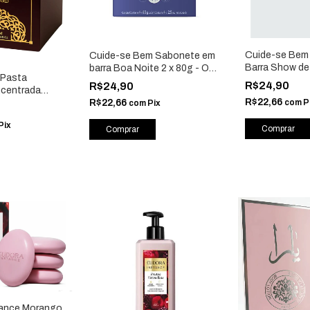
Cuide-se Bem
Cuide-se Bem Sabonete em
Barra Show de
barra Boa Noite 2 x 80g - O
 Pasta
- O Boticário 
Boticário 51124
R$24,90
R$24,90
centrada
R$22,66
R$22,66
com
P
poral 200g -
com
Pix
e
Pix
tance Morango