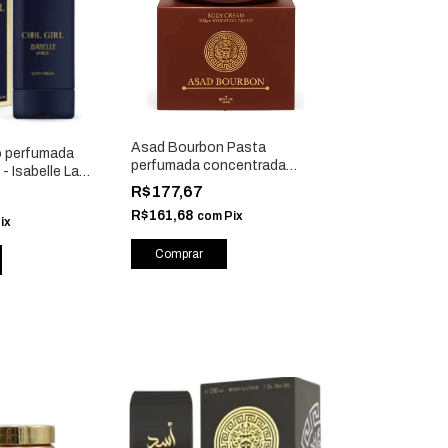
Asad Bourbon Pasta
ão perfumada
perfumada concentrada
- Isabelle La
hidratante corporal 200g -
R$177,67
Isabelle La Belle
R$161,68
com
Pix
ix