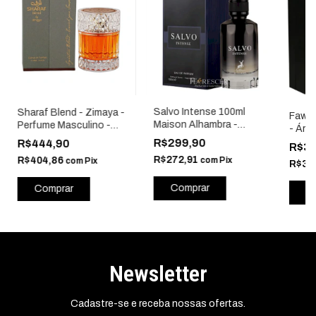
Salvo Intense 100ml
Sharaf Blend - Zimaya -
Fawah
Maison Alhambra -
Perfume Masculino -
- Ára
Árabe Parfum
Extrait de Parfum 100ml
R$299,90
R$444,90
R$3
- Árabe Parfum
R$272,91
com
Pix
R$404,86
com
Pix
R$34
Newsletter
Cadastre-se e receba nossas ofertas.