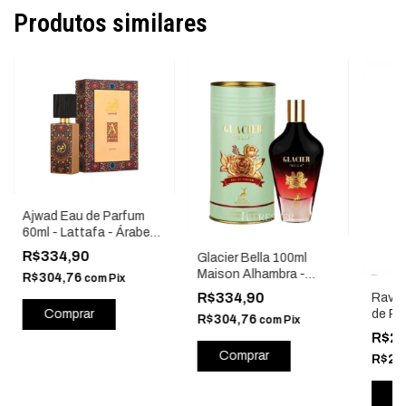
Produtos similares
Ajwad Eau de Parfum
60ml - Lattafa - Árabe
Parfum
R$334,90
Glacier Bella 100ml
Maison Alhambra -
R$304,76
com
Pix
Árabe Parfum
R$334,90
Rave
de Pa
R$304,76
com
Pix
Latta
R$2
R$27